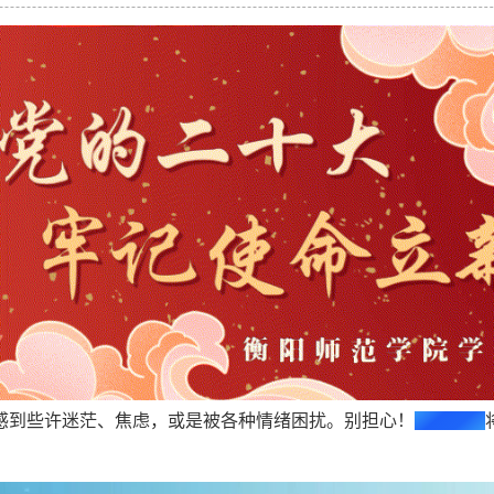
感到些许迷茫、焦虑，或是被各种情绪困扰。别担心！
湘听热线